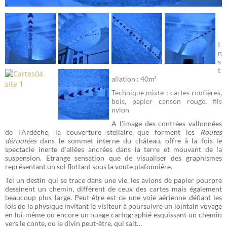
I
n
s
t
allation : 40m²
Technique mixte : cartes routières,
bois, papier canson rouge, fils
nylon
A l'image des contrées vallonnées
de l'Ardèche, la couverture stellaire que forment les
Routes
déroutées
dans le sommet interne du château, offre à la fois le
spectacle inerte d’allées ancrées dans la terre et mouvant de la
suspension. Etrange sensation que de visualiser des graphismes
représentant un sol flottant sous la voute plafonnière.
Tel un destin qui se trace dans une vie, les avions de papier pourpre
dessinent un chemin, différent de ceux des cartes mais également
beaucoup plus large. Peut-être
est-ce une voie aérienne défiant les
lois de la physique invitant le visiteur à poursuivre un lointain voyage
en lui-même ou encore un nuage cartographié esquissant un chemin
vers le conte, ou le divin peut-être, qui sait…